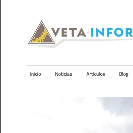
Saltar
al
contenido
Sitio
web
de
Inicio
Noticias
Artículos
Blog
minería